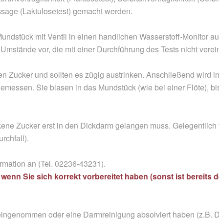
sage (Laktulosetest) gemacht werden.
ndstück mit Ventil in einen handlichen Wasserstoff-Monitor aus,
mstände vor, die mit einer Durchführung des Tests nicht verein
en Zucker und sollten es zügig austrinken. Anschließend wird in
gemessen. Sie blasen in das Mundstück (wie bei einer Flöte), bi
kene Zucker erst in den Dickdarm gelangen muss. Gelegentlich 
chfall).
ormation an (Tel. 02236-43231).
enn Sie sich korrekt vorbereitet haben (sonst ist bereits 
ka eingenommen oder eine Darmreinigung absolviert haben (z.B