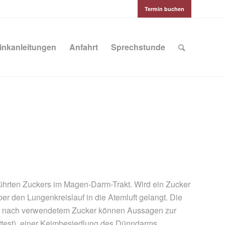
Termin buchen
inkanleitungen
Anfahrt
Sprechstunde
führten Zuckers im Magen-Darm-Trakt. Wird ein Zucker
ber den Lungenkreislauf in die Atemluft gelangt. Die
 Je nach verwendetem Zucker können Aussagen zur
rbittest), einer Keimbesiedlung des Dünndarms