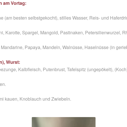
ln am Vortag:
 (am besten selbstgekocht), stilles Wasser, Reis- und Haferdr
, Karotte, Spargel, Mangold, Pastinaken, Petersilienwurzel, Rh
 Mandarine, Papaya, Mandeln, Walnüsse, Haselnüsse (in gerie
n), Wurst:
ezunge, Kalbfleisch, Putenbrust, Tafelspitz (ungepökelt), (Koc
en.
mi kauen, Knoblauch und Zwiebeln.