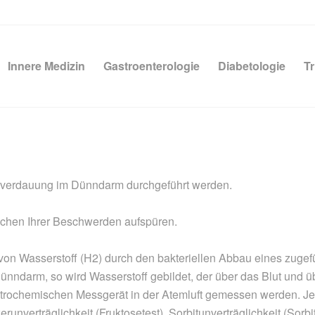
Innere Medizin
Gastroenterologie
Diabetologie
Tr
kerverdauung im Dünndarm durchgeführt werden.
sachen Ihrer Beschwerden aufspüren.
 von Wasserstoff (H2) durch den bakteriellen Abbau eines zuge
Dünndarm, so wird Wasserstoff gebildet, der über das Blut und ü
ektrochemischen Messgerät in der Atemluft gemessen werden.
erunverträglichkeit (Fruktosetest), Sorbitunverträglichkeit (So